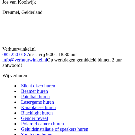
Jos van Koolwijk
Dreumel, Gelderland
Verhuurwinkel.nl
085 250 0187
ma - vrij 9.00 - 18.30 uur
info@verhuurwinkel.nl
Op werkdagen gemiddeld binnen 2 uur
antwoord!
Wij verhuren
Silent disco huren
Beamer huren
Paintball huren
Lasergame huren
Karaoke set huren
Blacklight huren
Gender reveal
Polaroid camera huren
Geluidsinstallatie of speakers huren
Sarah pop huren