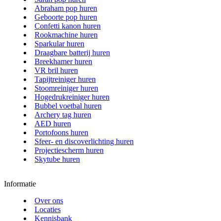
Abraham pop huren
Geboorte pop huren
Confetti kanon huren
Rookmachine huren
Sparkular huren
Draagbare batterij huren
Breekhamer huren
VR bril huren
Tapijtreiniger huren
Stoomreiniger huren
Hogedrukreiniger huren
Bubbel voetbal huren
Archery tag huren
AED huren
Portofoons huren
Sfeer- en discoverlichting huren
Projectiescherm huren
Skytube huren
Informatie
Over ons
Locaties
Kennisbank