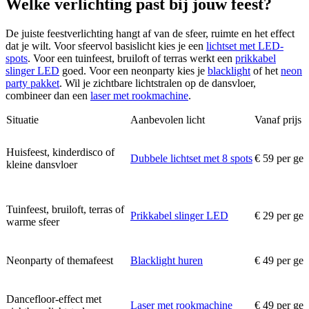
Welke verlichting past bij jouw feest?
De juiste feestverlichting hangt af van de sfeer, ruimte en het effect
dat je wilt. Voor sfeervol basislicht kies je een
lichtset met LED-
spots
. Voor een tuinfeest, bruiloft of terras werkt een
prikkabel
slinger LED
goed. Voor een neonparty kies je
blacklight
of het
neon
party pakket
. Wil je zichtbare lichtstralen op de dansvloer,
combineer dan een
laser met rookmachine
.
Situatie
Aanbevolen licht
Vanaf prijs
Huisfeest, kinderdisco of
Dubbele lichtset met 8 spots
€ 59 per ge
kleine dansvloer
Tuinfeest, bruiloft, terras of
Prikkabel slinger LED
€ 29 per ge
warme sfeer
Neonparty of themafeest
Blacklight huren
€ 49 per ge
Dancefloor-effect met
Laser met rookmachine
€ 49 per ge