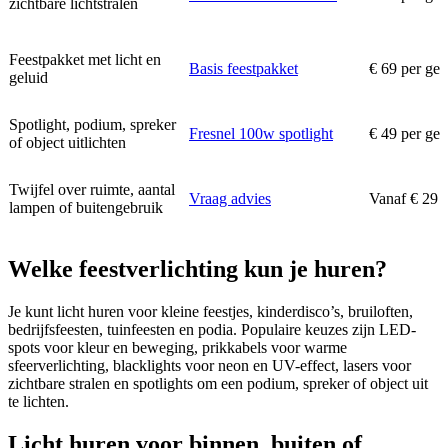
zichtbare lichtstralen
Feestpakket met licht en
Basis feestpakket
€ 69 per ge
geluid
Spotlight, podium, spreker
Fresnel 100w spotlight
€ 49 per ge
of object uitlichten
Twijfel over ruimte, aantal
Vraag advies
Vanaf € 29 
lampen of buitengebruik
Welke feestverlichting kun je huren?
Je kunt licht huren voor kleine feestjes, kinderdisco’s, bruiloften,
bedrijfsfeesten, tuinfeesten en podia. Populaire keuzes zijn LED-
spots voor kleur en beweging, prikkabels voor warme
sfeerverlichting, blacklights voor neon en UV-effect, lasers voor
zichtbare stralen en spotlights om een podium, spreker of object uit
te lichten.
Licht huren voor binnen, buiten of