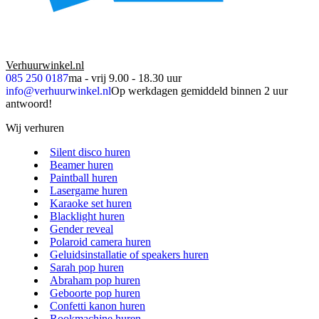
Verhuurwinkel.nl
085 250 0187
ma - vrij 9.00 - 18.30 uur
info@verhuurwinkel.nl
Op werkdagen gemiddeld binnen 2 uur
antwoord!
Wij verhuren
Silent disco huren
Beamer huren
Paintball huren
Lasergame huren
Karaoke set huren
Blacklight huren
Gender reveal
Polaroid camera huren
Geluidsinstallatie of speakers huren
Sarah pop huren
Abraham pop huren
Geboorte pop huren
Confetti kanon huren
Rookmachine huren