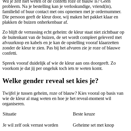
Wil je zelf niet weten of de confetti roze of blauw is? Geen
probleem. Na je bestelling kan je verloskundige, vriend(in),
familielid of buur contact met ons opnemen met je ordernummer.
Die persoon geeft de kleur door, wij maken het pakket klaar en
plakken de buizen onherkenbaar af.
Zo blijft de verrassing echt geheim: de kleur staat niet zichtbaar op
de buitenkant van de buizen, de set wordt compleet geleverd met
afvuurknop en kabels en je kan de opstelling vooraf klaarzetten
zonder de kleur te zien. Pas bij het afvuren zie je roze of blauwe
confetti.
Spreek vooraf duidelijk af wie de kleur aan ons doorgeeft. Zo
voorkom je dat jij per ongeluk toch iets te weten komt.
Welke gender reveal set kies je?
Twijfel je tussen geheim, roze of blauw? Kies vooral op basis van
wie de kleur al mag weten en hoe je het reveal-moment wil
organiseren.
Situatie
Beste keuze
Je wil zelf ook verrast worden
Geheime set met knop