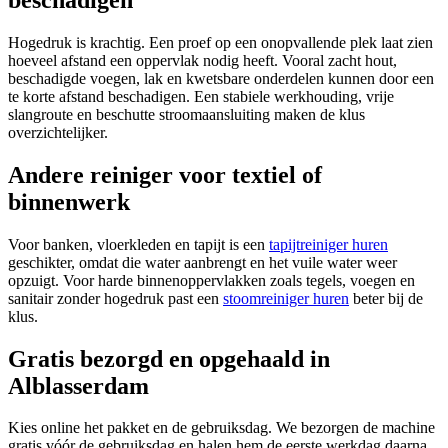
Hogedruk is krachtig. Een proef op een onopvallende plek laat zien
hoeveel afstand een oppervlak nodig heeft. Vooral zacht hout,
beschadigde voegen, lak en kwetsbare onderdelen kunnen door een
te korte afstand beschadigen. Een stabiele werkhouding, vrije
slangroute en beschutte stroomaansluiting maken de klus
overzichtelijker.
Andere reiniger voor textiel of
binnenwerk
Voor banken, vloerkleden en tapijt is een
tapijtreiniger huren
geschikter, omdat die water aanbrengt en het vuile water weer
opzuigt. Voor harde binnenoppervlakken zoals tegels, voegen en
sanitair zonder hogedruk past een
stoomreiniger huren
beter bij de
klus.
Gratis bezorgd en opgehaald in
Alblasserdam
Kies online het pakket en de gebruiksdag. We bezorgen de machine
gratis vóór de gebruiksdag en halen hem de eerste werkdag daarna