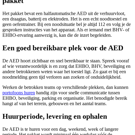
pakket
Het pakket bevat een halfautomatische AED uit de verhuurvloot,
een draagtas, batterij en elektroden. Het is een echt noodtoestel en
geen oefentrainer. Bij een noodsituatie bel je altijd 112 en volg je de
gesproken instructies van het apparaat. Als er iemand met BHV- of
EHBO-ervaring aanwezig is, kan die de inzet begeleiden.
Een goed bereikbare plek voor de AED
De AED hoort zichtbaar en snel bereikbaar te staan. Spreek vooraf
af wie verantwoordelijk is en zorg dat EHBO, BHV, beveiliging en
andere betrokkenen weten waar het toestel ligt. Zo gaat er bij een
noodmelding geen tijd verloren aan zoeken of onduidelijkheid.
Werken de betrokken teams op verschillende plekken, dan kunnen
portofoons huren
handig zijn voor snelle communicatie tussen
EHBO, beveiliging, parking en organisatie. Het benodigde bereik
hangt af van het terrein, gebouwen en het aantal teams.
Huurperiode, levering en ophalen
De AED is te huren voor een dag, weekend, week of langere
periode. Het pakket wordt minimaal één werkdag vóór de