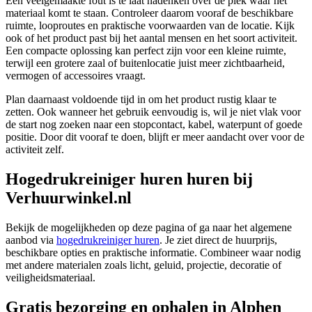
Een veelgemaakte fout is te laat nadenken over de plek waar het
materiaal komt te staan. Controleer daarom vooraf de beschikbare
ruimte, looproutes en praktische voorwaarden van de locatie. Kijk
ook of het product past bij het aantal mensen en het soort activiteit.
Een compacte oplossing kan perfect zijn voor een kleine ruimte,
terwijl een grotere zaal of buitenlocatie juist meer zichtbaarheid,
vermogen of accessoires vraagt.
Plan daarnaast voldoende tijd in om het product rustig klaar te
zetten. Ook wanneer het gebruik eenvoudig is, wil je niet vlak voor
de start nog zoeken naar een stopcontact, kabel, waterpunt of goede
positie. Door dit vooraf te doen, blijft er meer aandacht over voor de
activiteit zelf.
Hogedrukreiniger huren huren bij
Verhuurwinkel.nl
Bekijk de mogelijkheden op deze pagina of ga naar het algemene
aanbod via
hogedrukreiniger huren
. Je ziet direct de huurprijs,
beschikbare opties en praktische informatie. Combineer waar nodig
met andere materialen zoals licht, geluid, projectie, decoratie of
veiligheidsmateriaal.
Gratis bezorging en ophalen in Alphen