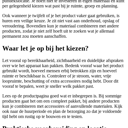
publiekslocatie. Je hoeft niet te investeren in eigen materiaal en kunt
per gelegenheid kiezen wat past bij je ruimte, groep en planning.
Ook wanneer je twijfelt of je het product vaker gaat gebruiken, is
huren een veilige keuze. Je zit niet vast aan onderhoud, opslag of
veroudering. Bovendien kun je materiaal combineren met andere
producten, zodat je niet zelf hoeft uit te zoeken wat je allemaal
permanent zou moeten aanschaffen.
Waar let je op bij het kiezen?
Let vooral op bereikbaarheid, zichtbaarheid en duidelijke afspraken
over wie het apparaat kan pakken. Bedenk vooraf waar het product
gebruikt wordt, hoeveel mensen erbij betrokken zijn en hoeveel
ruimte er beschikbaar is. Controleer of je stroom, water, vrije
loopruimte, beschutting of extra accessoires nodig hebt. Door dit
vooraf te bepalen, weet je sneller welk pakket past.
Lees op de productpagina goed wat er inbegrepen is. Bij sommige
producten gaat het om een compleet pakket, bij andere producten
kun je combineren met accessoires of aanvullende materialen. Kijk
ook naar de huurperiode en plan de bezorging zo dat je voldoende
tijd hebt om rustig op te bouwen en te testen.