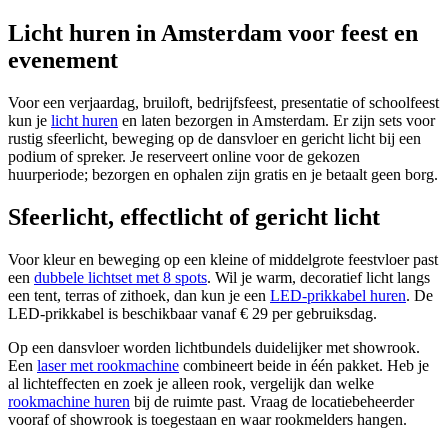
Licht huren in Amsterdam voor feest en
evenement
Voor een verjaardag, bruiloft, bedrijfsfeest, presentatie of schoolfeest
kun je
licht huren
en laten bezorgen in Amsterdam. Er zijn sets voor
rustig sfeerlicht, beweging op de dansvloer en gericht licht bij een
podium of spreker. Je reserveert online voor de gekozen
huurperiode; bezorgen en ophalen zijn gratis en je betaalt geen borg.
Sfeerlicht, effectlicht of gericht licht
Voor kleur en beweging op een kleine of middelgrote feestvloer past
een
dubbele lichtset met 8 spots
. Wil je warm, decoratief licht langs
een tent, terras of zithoek, dan kun je een
LED-prikkabel huren
. De
LED-prikkabel is beschikbaar vanaf € 29 per gebruiksdag.
Op een dansvloer worden lichtbundels duidelijker met showrook.
Een
laser met rookmachine
combineert beide in één pakket. Heb je
al lichteffecten en zoek je alleen rook, vergelijk dan welke
rookmachine huren
bij de ruimte past. Vraag de locatiebeheerder
vooraf of showrook is toegestaan en waar rookmelders hangen.