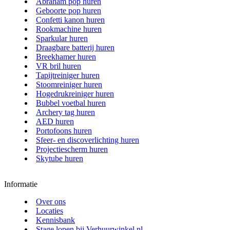
Abraham pop huren
Geboorte pop huren
Confetti kanon huren
Rookmachine huren
Sparkular huren
Draagbare batterij huren
Breekhamer huren
VR bril huren
Tapijtreiniger huren
Stoomreiniger huren
Hogedrukreiniger huren
Bubbel voetbal huren
Archery tag huren
AED huren
Portofoons huren
Sfeer- en discoverlichting huren
Projectiescherm huren
Skytube huren
Informatie
Over ons
Locaties
Kennisbank
Stage lopen bij Verhuurwinkel.nl