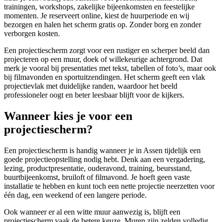
trainingen, workshops, zakelijke bijeenkomsten en feestelijke
momenten. Je reserveert online, kiest de huurperiode en wij
bezorgen en halen het scherm gratis op. Zonder borg en zonder
verborgen kosten.
Een projectiescherm zorgt voor een rustiger en scherper beeld dan
projecteren op een muur, doek of willekeurige achtergrond. Dat
merk je vooral bij presentaties met tekst, tabellen of foto’s, maar ook
bij filmavonden en sportuitzendingen. Het scherm geeft een vlak
projectievlak met duidelijke randen, waardoor het beeld
professioneler oogt en beter leesbaar blijft voor de kijkers.
Wanneer kies je voor een
projectiescherm?
Een projectiescherm is handig wanneer je in Assen tijdelijk een
goede projectieopstelling nodig hebt. Denk aan een vergadering,
lezing, productpresentatie, ouderavond, training, beursstand,
buurtbijeenkomst, bruiloft of filmavond. Je hoeft geen vaste
installatie te hebben en kunt toch een nette projectie neerzetten voor
één dag, een weekend of een langere periode.
Ook wanneer er al een witte muur aanwezig is, blijft een
projectiescherm vaak de betere keuze. Muren zijn zelden volledig