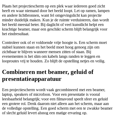
Plaats het projectiescherm op een plek waar iedereen goed zicht
heeft en waar niemand door het beeld loopt. Let op ramen, lampen
en andere lichtbronnen, want fel omgevingslicht kan projectie
minder duidelijk maken. Kun je de ruimte verduisteren, dan wordt
het beeld meestal beter. Bij daglicht of veel kunstlicht helpt een
krachtige beamer, maar een geschikt scherm blijft belangrijk voor
het eindresultaat.
Controleer ook of er voldoende vrije hoogte is. Een scherm moet
stabiel kunnen staan en het beeld moet hoog genoeg zijn om
zichtbaar te blijven wanneer mensen zitten of staan. Bij
evenementen is het slim om kabels langs randen te leggen en
looproutes vrij te houden. Zo blijft de opstelling netjes en veilig.
Combineren met beamer, geluid of
presentatieapparatuur
Een projectiescherm wordt vaak gecombineerd met een beamer,
laptop, speakers of microfoon. Voor een presentatie is vooral
leesbaarheid belangrijk; voor een filmavond speelt sfeer en geluid
een grotere rol. Denk daarom niet alleen aan het scherm, maar aan
de volledige opstelling. Een goed scherm met een te zwakke beamer
of slecht geluid levert alsnog een matige ervaring op.