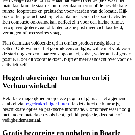
Een veelgemaakte fout is te laat nadenken over de plek waar het
materiaal komt te staan. Controleer daarom vooraf de beschikbare
ruimte, looproutes en praktische voorwaarden van de locatie. Kijk
ook of het product past bij het aantal mensen en het soort activiteit.
Een compacte oplossing kan perfect zijn voor een kleine ruimte,
terwijl een grotere zaal of buitenlocatie juist meer zichtbaarheid,
vermogen of accessoires vraagt.
Plan daarnaast voldoende tijd in om het product rustig klaar te
zetten. Ook wanneer het gebruik eenvoudig is, wil je niet vlak voor
de start nog zoeken naar een stopcontact, kabel, waterpunt of goede
positie. Door dit vooraf te doen, blijft er meer aandacht over voor de
activiteit zelf.
Hogedrukreiniger huren huren bij
Verhuurwinkel.nl
Bekijk de mogelijkheden op deze pagina of ga naar het algemene
aanbod via
hogedrukreiniger huren
. Je ziet direct de huurprijs,
beschikbare opties en praktische informatie. Combineer waar nodig
met andere materialen zoals licht, geluid, projectie, decoratie of
veiligheidsmateriaal.
Gratis bezorging en ophalen in Baarle