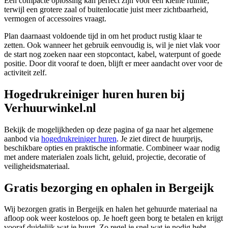
Een compacte oplossing kan perfect zijn voor een kleine ruimte,
terwijl een grotere zaal of buitenlocatie juist meer zichtbaarheid,
vermogen of accessoires vraagt.
Plan daarnaast voldoende tijd in om het product rustig klaar te
zetten. Ook wanneer het gebruik eenvoudig is, wil je niet vlak voor
de start nog zoeken naar een stopcontact, kabel, waterpunt of goede
positie. Door dit vooraf te doen, blijft er meer aandacht over voor de
activiteit zelf.
Hogedrukreiniger huren huren bij
Verhuurwinkel.nl
Bekijk de mogelijkheden op deze pagina of ga naar het algemene
aanbod via
hogedrukreiniger huren
. Je ziet direct de huurprijs,
beschikbare opties en praktische informatie. Combineer waar nodig
met andere materialen zoals licht, geluid, projectie, decoratie of
veiligheidsmateriaal.
Gratis bezorging en ophalen in Bergeijk
Wij bezorgen gratis in Bergeijk en halen het gehuurde materiaal na
afloop ook weer kosteloos op. Je hoeft geen borg te betalen en krijgt
vooraf duidelijk wat je huurt. Zo regel je snel wat je nodig hebt