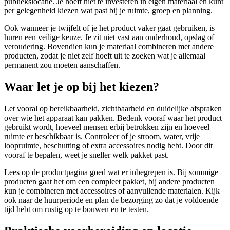
publiekslocatie. Je hoeft niet te investeren in eigen materiaal en kunt
per gelegenheid kiezen wat past bij je ruimte, groep en planning.
Ook wanneer je twijfelt of je het product vaker gaat gebruiken, is
huren een veilige keuze. Je zit niet vast aan onderhoud, opslag of
veroudering. Bovendien kun je materiaal combineren met andere
producten, zodat je niet zelf hoeft uit te zoeken wat je allemaal
permanent zou moeten aanschaffen.
Waar let je op bij het kiezen?
Let vooral op bereikbaarheid, zichtbaarheid en duidelijke afspraken
over wie het apparaat kan pakken. Bedenk vooraf waar het product
gebruikt wordt, hoeveel mensen erbij betrokken zijn en hoeveel
ruimte er beschikbaar is. Controleer of je stroom, water, vrije
loopruimte, beschutting of extra accessoires nodig hebt. Door dit
vooraf te bepalen, weet je sneller welk pakket past.
Lees op de productpagina goed wat er inbegrepen is. Bij sommige
producten gaat het om een compleet pakket, bij andere producten
kun je combineren met accessoires of aanvullende materialen. Kijk
ook naar de huurperiode en plan de bezorging zo dat je voldoende
tijd hebt om rustig op te bouwen en te testen.