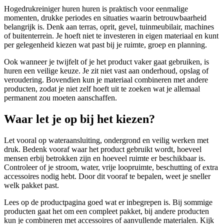
Hogedrukreiniger huren huren is praktisch voor eenmalige
momenten, drukke periodes en situaties waarin betrouwbaarheid
belangrijk is. Denk aan terras, oprit, gevel, tuinmeubilair, machines
of buitenterrein. Je hoeft niet te investeren in eigen materiaal en kunt
per gelegenheid kiezen wat past bij je ruimte, groep en planning.
Ook wanneer je twijfelt of je het product vaker gaat gebruiken, is
huren een veilige keuze. Je zit niet vast aan onderhoud, opslag of
veroudering. Bovendien kun je materiaal combineren met andere
producten, zodat je niet zelf hoeft uit te zoeken wat je allemaal
permanent zou moeten aanschaffen.
Waar let je op bij het kiezen?
Let vooral op wateraansluiting, ondergrond en veilig werken met
druk. Bedenk vooraf waar het product gebruikt wordt, hoeveel
mensen erbij betrokken zijn en hoeveel ruimte er beschikbaar is.
Controleer of je stroom, water, vrije loopruimte, beschutting of extra
accessoires nodig hebt. Door dit vooraf te bepalen, weet je sneller
welk pakket past.
Lees op de productpagina goed wat er inbegrepen is. Bij sommige
producten gaat het om een compleet pakket, bij andere producten
kun je combineren met accessoires of aanvullende materialen. Kijk