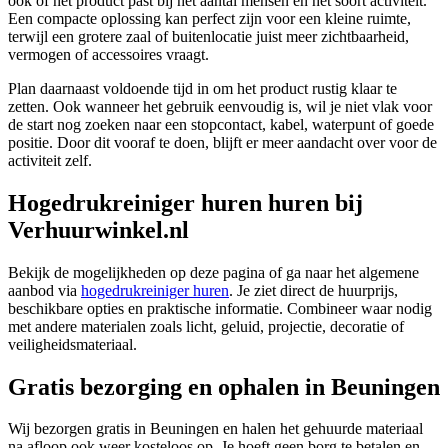
ook of het product past bij het aantal mensen en het soort activiteit.
Een compacte oplossing kan perfect zijn voor een kleine ruimte,
terwijl een grotere zaal of buitenlocatie juist meer zichtbaarheid,
vermogen of accessoires vraagt.
Plan daarnaast voldoende tijd in om het product rustig klaar te
zetten. Ook wanneer het gebruik eenvoudig is, wil je niet vlak voor
de start nog zoeken naar een stopcontact, kabel, waterpunt of goede
positie. Door dit vooraf te doen, blijft er meer aandacht over voor de
activiteit zelf.
Hogedrukreiniger huren huren bij
Verhuurwinkel.nl
Bekijk de mogelijkheden op deze pagina of ga naar het algemene
aanbod via
hogedrukreiniger huren
. Je ziet direct de huurprijs,
beschikbare opties en praktische informatie. Combineer waar nodig
met andere materialen zoals licht, geluid, projectie, decoratie of
veiligheidsmateriaal.
Gratis bezorging en ophalen in Beuningen
Wij bezorgen gratis in Beuningen en halen het gehuurde materiaal
na afloop ook weer kosteloos op. Je hoeft geen borg te betalen en