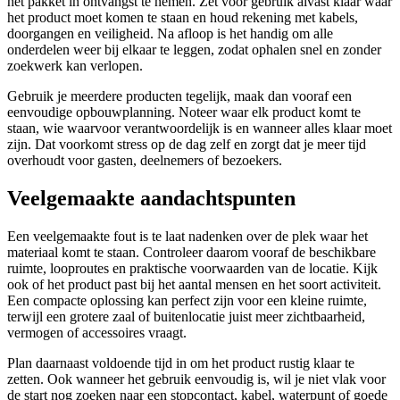
het pakket in ontvangst te nemen. Zet voor gebruik alvast klaar waar
het product moet komen te staan en houd rekening met kabels,
doorgangen en veiligheid. Na afloop is het handig om alle
onderdelen weer bij elkaar te leggen, zodat ophalen snel en zonder
zoekwerk kan verlopen.
Gebruik je meerdere producten tegelijk, maak dan vooraf een
eenvoudige opbouwplanning. Noteer waar elk product komt te
staan, wie waarvoor verantwoordelijk is en wanneer alles klaar moet
zijn. Dat voorkomt stress op de dag zelf en zorgt dat je meer tijd
overhoudt voor gasten, deelnemers of bezoekers.
Veelgemaakte aandachtspunten
Een veelgemaakte fout is te laat nadenken over de plek waar het
materiaal komt te staan. Controleer daarom vooraf de beschikbare
ruimte, looproutes en praktische voorwaarden van de locatie. Kijk
ook of het product past bij het aantal mensen en het soort activiteit.
Een compacte oplossing kan perfect zijn voor een kleine ruimte,
terwijl een grotere zaal of buitenlocatie juist meer zichtbaarheid,
vermogen of accessoires vraagt.
Plan daarnaast voldoende tijd in om het product rustig klaar te
zetten. Ook wanneer het gebruik eenvoudig is, wil je niet vlak voor
de start nog zoeken naar een stopcontact, kabel, waterpunt of goede