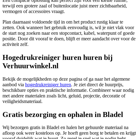
Een compacte oplossing kan perfect zijn voor een kleine ruimte,
terwijl een grotere zaal of buitenlocatie juist meer zichtbaarheid,
vermogen of accessoires vraagt.
Plan daarnaast voldoende tijd in om het product rustig klaar te
zetten. Ook wanneer het gebruik eenvoudig is, wil je niet vlak voor
de start nog zoeken naar een stopcontact, kabel, waterpunt of goede
positie. Door dit vooraf te doen, blijft er meer aandacht over voor de
activiteit zelf.
Hogedrukreiniger huren huren bij
Verhuurwinkel.nl
Bekijk de mogelijkheden op deze pagina of ga naar het algemene
aanbod via
hogedrukreiniger huren
. Je ziet direct de huurprijs,
beschikbare opties en praktische informatie. Combineer waar nodig
met andere materialen zoals licht, geluid, projectie, decoratie of
veiligheidsmateriaal.
Gratis bezorging en ophalen in Bladel
Wij bezorgen gratis in Bladel en halen het gehuurde materiaal na
afloop ook weer kosteloos op. Je hoeft geen borg te betalen en krijgt
vooraf duidelijk wat je huurt. Zo regel je snel wat je nodig hebt