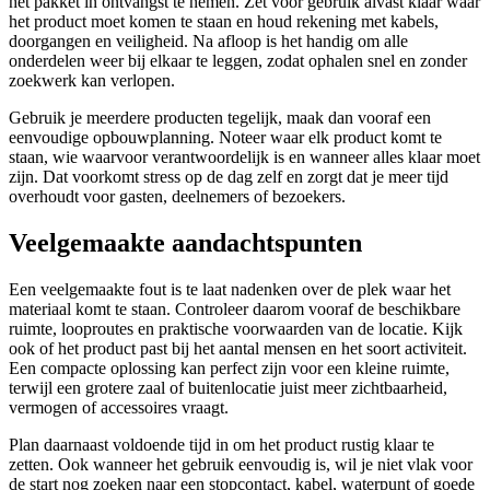
het pakket in ontvangst te nemen. Zet voor gebruik alvast klaar waar
het product moet komen te staan en houd rekening met kabels,
doorgangen en veiligheid. Na afloop is het handig om alle
onderdelen weer bij elkaar te leggen, zodat ophalen snel en zonder
zoekwerk kan verlopen.
Gebruik je meerdere producten tegelijk, maak dan vooraf een
eenvoudige opbouwplanning. Noteer waar elk product komt te
staan, wie waarvoor verantwoordelijk is en wanneer alles klaar moet
zijn. Dat voorkomt stress op de dag zelf en zorgt dat je meer tijd
overhoudt voor gasten, deelnemers of bezoekers.
Veelgemaakte aandachtspunten
Een veelgemaakte fout is te laat nadenken over de plek waar het
materiaal komt te staan. Controleer daarom vooraf de beschikbare
ruimte, looproutes en praktische voorwaarden van de locatie. Kijk
ook of het product past bij het aantal mensen en het soort activiteit.
Een compacte oplossing kan perfect zijn voor een kleine ruimte,
terwijl een grotere zaal of buitenlocatie juist meer zichtbaarheid,
vermogen of accessoires vraagt.
Plan daarnaast voldoende tijd in om het product rustig klaar te
zetten. Ook wanneer het gebruik eenvoudig is, wil je niet vlak voor
de start nog zoeken naar een stopcontact, kabel, waterpunt of goede