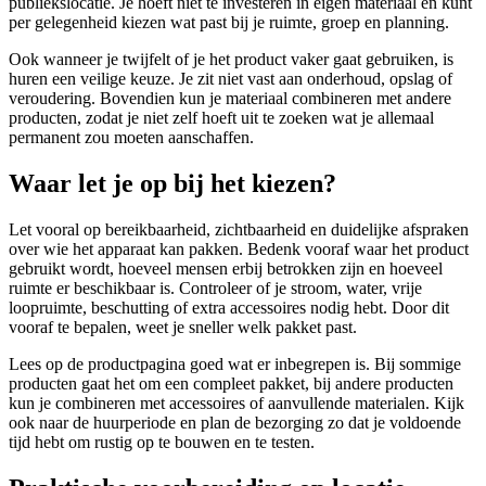
publiekslocatie. Je hoeft niet te investeren in eigen materiaal en kunt
per gelegenheid kiezen wat past bij je ruimte, groep en planning.
Ook wanneer je twijfelt of je het product vaker gaat gebruiken, is
huren een veilige keuze. Je zit niet vast aan onderhoud, opslag of
veroudering. Bovendien kun je materiaal combineren met andere
producten, zodat je niet zelf hoeft uit te zoeken wat je allemaal
permanent zou moeten aanschaffen.
Waar let je op bij het kiezen?
Let vooral op bereikbaarheid, zichtbaarheid en duidelijke afspraken
over wie het apparaat kan pakken. Bedenk vooraf waar het product
gebruikt wordt, hoeveel mensen erbij betrokken zijn en hoeveel
ruimte er beschikbaar is. Controleer of je stroom, water, vrije
loopruimte, beschutting of extra accessoires nodig hebt. Door dit
vooraf te bepalen, weet je sneller welk pakket past.
Lees op de productpagina goed wat er inbegrepen is. Bij sommige
producten gaat het om een compleet pakket, bij andere producten
kun je combineren met accessoires of aanvullende materialen. Kijk
ook naar de huurperiode en plan de bezorging zo dat je voldoende
tijd hebt om rustig op te bouwen en te testen.