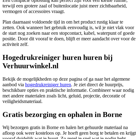
Een compacte oplossing kan perfect zijn voor een kleine ruimte,
terwijl een grotere zaal of buitenlocatie juist meer zichtbaarheid,
vermogen of accessoires vraagt.
Plan daarnaast voldoende tijd in om het product rustig klaar te
zetten. Ook wanneer het gebruik eenvoudig is, wil je niet vlak voor
de start nog zoeken naar een stopcontact, kabel, waterpunt of goede
positie. Door dit vooraf te doen, blijft er meer aandacht over voor de
activiteit zelf.
Hogedrukreiniger huren huren bij
Verhuurwinkel.nl
Bekijk de mogelijkheden op deze pagina of ga naar het algemene
aanbod via
hogedrukreiniger huren
. Je ziet direct de huurprijs,
beschikbare opties en praktische informatie. Combineer waar nodig
met andere materialen zoals licht, geluid, projectie, decoratie of
veiligheidsmateriaal.
Gratis bezorging en ophalen in Borne
Wij bezorgen gratis in Borne en halen het gehuurde materiaal na
afloop ook weer kosteloos op. Je hoeft geen borg te betalen en krijgt
vooraf duidelijk wat je huurt. Zo regel je snel wat je nodig hebt