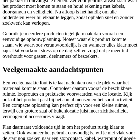
het pakket in ontvangst te nemen. Zet voor gebruik alvast klaar waar
het product moet komen te staan en houd rekening met kabels,
doorgangen en veiligheid. Na afloop is het handig om alle
onderdelen weer bij elkaar te leggen, zodat ophalen snel en zonder
zoekwerk kan verlopen.
Gebruik je meerdere producten tegelijk, maak dan vooraf een
eenvoudige opbouwplanning. Noteer waar elk product komt te
staan, wie waarvoor verantwoordelijk is en wanneer alles klaar moet
zijn. Dat voorkomt stress op de dag zelf en zorgt dat je meer tijd
overhoudt voor gasten, deelnemers of bezoekers.
Veelgemaakte aandachtspunten
Een veelgemaakte fout is te laat nadenken over de plek waar het
materiaal komt te staan. Controleer daarom vooraf de beschikbare
ruimte, looproutes en praktische voorwaarden van de locatie. Kijk
ook of het product past bij het aantal mensen en het soort activiteit.
Een compacte oplossing kan perfect zijn voor een kleine ruimte,
terwijl een grotere zaal of buitenlocatie juist meer zichtbaarheid,
vermogen of accessoires vraagt.
Plan daarnaast voldoende tijd in om het product rustig klaar te
zetten. Ook wanneer het gebruik eenvoudig is, wil je niet vlak voor
de start nog zoeken naar een stopcontact, kabel, waterpunt of goede