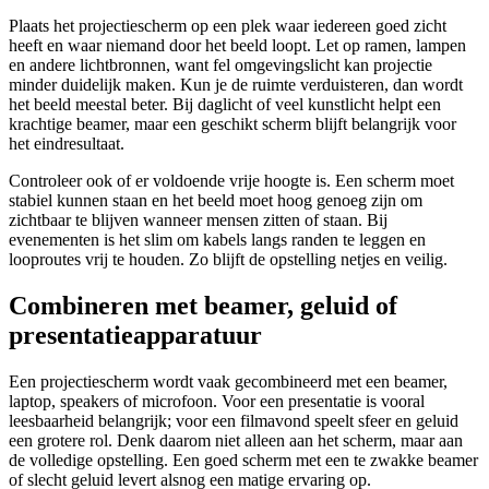
Plaats het projectiescherm op een plek waar iedereen goed zicht
heeft en waar niemand door het beeld loopt. Let op ramen, lampen
en andere lichtbronnen, want fel omgevingslicht kan projectie
minder duidelijk maken. Kun je de ruimte verduisteren, dan wordt
het beeld meestal beter. Bij daglicht of veel kunstlicht helpt een
krachtige beamer, maar een geschikt scherm blijft belangrijk voor
het eindresultaat.
Controleer ook of er voldoende vrije hoogte is. Een scherm moet
stabiel kunnen staan en het beeld moet hoog genoeg zijn om
zichtbaar te blijven wanneer mensen zitten of staan. Bij
evenementen is het slim om kabels langs randen te leggen en
looproutes vrij te houden. Zo blijft de opstelling netjes en veilig.
Combineren met beamer, geluid of
presentatieapparatuur
Een projectiescherm wordt vaak gecombineerd met een beamer,
laptop, speakers of microfoon. Voor een presentatie is vooral
leesbaarheid belangrijk; voor een filmavond speelt sfeer en geluid
een grotere rol. Denk daarom niet alleen aan het scherm, maar aan
de volledige opstelling. Een goed scherm met een te zwakke beamer
of slecht geluid levert alsnog een matige ervaring op.