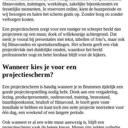
filmavonden, trainingen, workshops, zakelijke bijeenkomsten en
feestelijke momenten. Je reserveert online, kiest de huurperiode en
wij bezorgen en halen het scherm gratis op. Zonder borg en zonder
verborgen kosten.
Een projectiescherm zorgt voor een rustiger en scherper beeld dan
projecteren op een muur, doek of willekeurige achtergrond. Dat
merk je vooral bij presentaties met tekst, tabellen of foto’s, maar ook
bij filmavonden en sportuitzendingen. Het scherm geeft een vlak
projectievlak met duidelijke randen, waardoor het beeld
professioneler oogt en beter leesbaar blijft voor de kijkers.
Wanneer kies je voor een
projectiescherm?
Een projectiescherm is handig wanneer je in Brummen tijdelijk een
goede projectieopstelling nodig hebt. Denk aan een vergadering,
lezing, productpresentatie, ouderavond, training, beursstand,
buurtbijeenkomst, bruiloft of filmavond. Je hoeft geen vaste
installatie te hebben en kunt toch een nette projectie neerzetten voor
één dag, een weekend of een langere periode.
Ook wanneer er al een witte muur aanwezig is, blijft een
projectiescherm vaak de betere keuze. Muren zijn zelden volledig