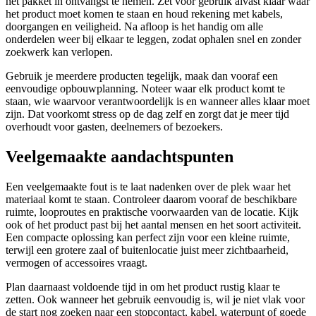
het pakket in ontvangst te nemen. Zet voor gebruik alvast klaar waar
het product moet komen te staan en houd rekening met kabels,
doorgangen en veiligheid. Na afloop is het handig om alle
onderdelen weer bij elkaar te leggen, zodat ophalen snel en zonder
zoekwerk kan verlopen.
Gebruik je meerdere producten tegelijk, maak dan vooraf een
eenvoudige opbouwplanning. Noteer waar elk product komt te
staan, wie waarvoor verantwoordelijk is en wanneer alles klaar moet
zijn. Dat voorkomt stress op de dag zelf en zorgt dat je meer tijd
overhoudt voor gasten, deelnemers of bezoekers.
Veelgemaakte aandachtspunten
Een veelgemaakte fout is te laat nadenken over de plek waar het
materiaal komt te staan. Controleer daarom vooraf de beschikbare
ruimte, looproutes en praktische voorwaarden van de locatie. Kijk
ook of het product past bij het aantal mensen en het soort activiteit.
Een compacte oplossing kan perfect zijn voor een kleine ruimte,
terwijl een grotere zaal of buitenlocatie juist meer zichtbaarheid,
vermogen of accessoires vraagt.
Plan daarnaast voldoende tijd in om het product rustig klaar te
zetten. Ook wanneer het gebruik eenvoudig is, wil je niet vlak voor
de start nog zoeken naar een stopcontact, kabel, waterpunt of goede