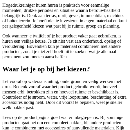
Hogedrukreiniger huren huren is praktisch voor eenmalige
momenten, drukke periodes en situaties waarin betrouwbaarheid
belangrijk is. Denk aan terras, oprit, gevel, tuinmeubilair, machines
of buitenterrein. Je hoeft niet te investeren in eigen materiaal en kunt
per gelegenheid kiezen wat past bij je ruimte, groep en planning.
Ook wanneer je twijfelt of je het product vaker gaat gebruiken, is
huren een veilige keuze. Je zit niet vast aan onderhoud, opslag of
veroudering. Bovendien kun je materiaal combineren met andere
producten, zodat je niet zelf hoeft uit te zoeken wat je allemaal
permanent zou moeten aanschaffen.
Waar let je op bij het kiezen?
Let vooral op wateraansluiting, ondergrond en veilig werken met
druk. Bedenk vooraf waar het product gebruikt wordt, hoeveel
mensen erbij betrokken zijn en hoeveel ruimte er beschikbaar is.
Controleer of je stroom, water, vrije loopruimte, beschutting of extra
accessoires nodig hebt. Door dit vooraf te bepalen, weet je sneller
welk pakket past.
Lees op de productpagina goed wat er inbegrepen is. Bij sommige
producten gaat het om een compleet pakket, bij andere producten
kun je combineren met accessoires of aanvullende materialen. Kijk