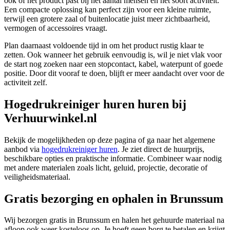
ook of het product past bij het aantal mensen en het soort activiteit.
Een compacte oplossing kan perfect zijn voor een kleine ruimte,
terwijl een grotere zaal of buitenlocatie juist meer zichtbaarheid,
vermogen of accessoires vraagt.
Plan daarnaast voldoende tijd in om het product rustig klaar te
zetten. Ook wanneer het gebruik eenvoudig is, wil je niet vlak voor
de start nog zoeken naar een stopcontact, kabel, waterpunt of goede
positie. Door dit vooraf te doen, blijft er meer aandacht over voor de
activiteit zelf.
Hogedrukreiniger huren huren bij
Verhuurwinkel.nl
Bekijk de mogelijkheden op deze pagina of ga naar het algemene
aanbod via
hogedrukreiniger huren
. Je ziet direct de huurprijs,
beschikbare opties en praktische informatie. Combineer waar nodig
met andere materialen zoals licht, geluid, projectie, decoratie of
veiligheidsmateriaal.
Gratis bezorging en ophalen in Brunssum
Wij bezorgen gratis in Brunssum en halen het gehuurde materiaal na
afloop ook weer kosteloos op. Je hoeft geen borg te betalen en krijgt