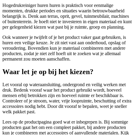
Hogedrukreiniger huren huren is praktisch voor eenmalige
momenten, drukke periodes en situaties waarin betrouwbaarheid
belangrijk is. Denk aan terras, oprit, gevel, tuinmeubilair, machines
of buitenterrein. Je hoeft niet te investeren in eigen materiaal en kunt
per gelegenheid kiezen wat past bij je ruimte, groep en planning.
Ook wanneer je twijfelt of je het product vaker gaat gebruiken, is
huren een veilige keuze. Je zit niet vast aan onderhoud, opslag of
veroudering. Bovendien kun je materiaal combineren met andere
producten, zodat je niet zelf hoeft uit te zoeken wat je allemaal
permanent zou moeten aanschaffen.
Waar let je op bij het kiezen?
Let vooral op wateraansluiting, ondergrond en veilig werken met
druk. Bedenk vooraf waar het product gebruikt wordt, hoeveel
mensen erbij betrokken zijn en hoeveel ruimte er beschikbaar is.
Controleer of je stroom, water, vrije loopruimte, beschutting of extra
accessoires nodig hebt. Door dit vooraf te bepalen, weet je sneller
welk pakket past.
Lees op de productpagina goed wat er inbegrepen is. Bij sommige
producten gaat het om een compleet pakket, bij andere producten
kun je combineren met accessoires of aanvullende materialen. Kijk