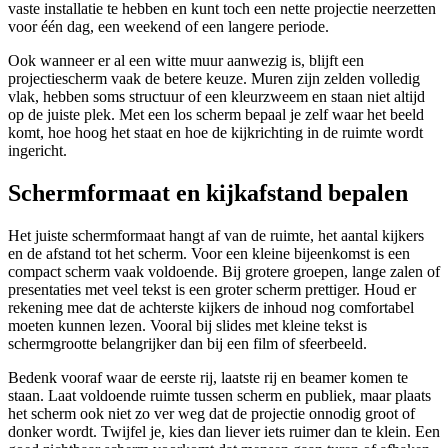
vaste installatie te hebben en kunt toch een nette projectie neerzetten
voor één dag, een weekend of een langere periode.
Ook wanneer er al een witte muur aanwezig is, blijft een
projectiescherm vaak de betere keuze. Muren zijn zelden volledig
vlak, hebben soms structuur of een kleurzweem en staan niet altijd
op de juiste plek. Met een los scherm bepaal je zelf waar het beeld
komt, hoe hoog het staat en hoe de kijkrichting in de ruimte wordt
ingericht.
Schermformaat en kijkafstand bepalen
Het juiste schermformaat hangt af van de ruimte, het aantal kijkers
en de afstand tot het scherm. Voor een kleine bijeenkomst is een
compact scherm vaak voldoende. Bij grotere groepen, lange zalen of
presentaties met veel tekst is een groter scherm prettiger. Houd er
rekening mee dat de achterste kijkers de inhoud nog comfortabel
moeten kunnen lezen. Vooral bij slides met kleine tekst is
schermgrootte belangrijker dan bij een film of sfeerbeeld.
Bedenk vooraf waar de eerste rij, laatste rij en beamer komen te
staan. Laat voldoende ruimte tussen scherm en publiek, maar plaats
het scherm ook niet zo ver weg dat de projectie onnodig groot of
donker wordt. Twijfel je, kies dan liever iets ruimer dan te klein. Een