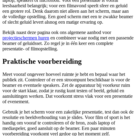
laptop, speakers of microfoon. Voor een presentatie is vooral
leesbaarheid belangrijk; voor een filmavond speelt sfeer en geluid
een grotere rol. Denk daarom niet alleen aan het scherm, maar aan
de volledige opstelling. Een goed scherm met een te zwakke beamer
of slecht geluid levert alsnog een matige ervaring op.
Bekijk naast deze pagina ook ons algemene aanbod voor
projectieschermen huren
en combineer waar nodig met een passende
beamer of geluidsset. Zo regel je in één keer een complete
presentatie- of filmopstelling.
Praktische voorbereiding
Meet vooraf ongeveer hoeveel ruimte je hebt en bepaal waar het
publiek zit. Controleer of er een stroompunt beschikbaar is voor de
beamer en eventuele speakers. Zet de apparatuur bij voorkeur ruim
voor de start klaar, zodat je rustig kunt testen of beeld, geluid en
aansluitingen werken. Dat voorkomt stress vlak voor een presentatie
of evenement.
Gebruik je het scherm voor een zakelijke presentatie, test dan ook de
resolutie en beeldverhouding van je slides. Voor film of sport is het
handig om vooraf te controleren of de bron, zoals laptop of
mediaspeler, goed aansluit op de beamer. Een paar minuten
voorbereiding voorkomt veel gedoe op het moment zelf.