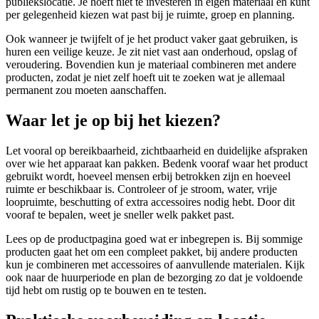
publiekslocatie. Je hoeft niet te investeren in eigen materiaal en kunt
per gelegenheid kiezen wat past bij je ruimte, groep en planning.
Ook wanneer je twijfelt of je het product vaker gaat gebruiken, is
huren een veilige keuze. Je zit niet vast aan onderhoud, opslag of
veroudering. Bovendien kun je materiaal combineren met andere
producten, zodat je niet zelf hoeft uit te zoeken wat je allemaal
permanent zou moeten aanschaffen.
Waar let je op bij het kiezen?
Let vooral op bereikbaarheid, zichtbaarheid en duidelijke afspraken
over wie het apparaat kan pakken. Bedenk vooraf waar het product
gebruikt wordt, hoeveel mensen erbij betrokken zijn en hoeveel
ruimte er beschikbaar is. Controleer of je stroom, water, vrije
loopruimte, beschutting of extra accessoires nodig hebt. Door dit
vooraf te bepalen, weet je sneller welk pakket past.
Lees op de productpagina goed wat er inbegrepen is. Bij sommige
producten gaat het om een compleet pakket, bij andere producten
kun je combineren met accessoires of aanvullende materialen. Kijk
ook naar de huurperiode en plan de bezorging zo dat je voldoende
tijd hebt om rustig op te bouwen en te testen.