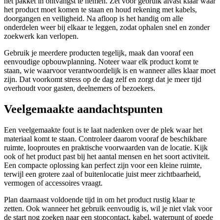
het pakket in ontvangst te nemen. Zet voor gebruik alvast klaar waar
het product moet komen te staan en houd rekening met kabels,
doorgangen en veiligheid. Na afloop is het handig om alle
onderdelen weer bij elkaar te leggen, zodat ophalen snel en zonder
zoekwerk kan verlopen.
Gebruik je meerdere producten tegelijk, maak dan vooraf een
eenvoudige opbouwplanning. Noteer waar elk product komt te
staan, wie waarvoor verantwoordelijk is en wanneer alles klaar moet
zijn. Dat voorkomt stress op de dag zelf en zorgt dat je meer tijd
overhoudt voor gasten, deelnemers of bezoekers.
Veelgemaakte aandachtspunten
Een veelgemaakte fout is te laat nadenken over de plek waar het
materiaal komt te staan. Controleer daarom vooraf de beschikbare
ruimte, looproutes en praktische voorwaarden van de locatie. Kijk
ook of het product past bij het aantal mensen en het soort activiteit.
Een compacte oplossing kan perfect zijn voor een kleine ruimte,
terwijl een grotere zaal of buitenlocatie juist meer zichtbaarheid,
vermogen of accessoires vraagt.
Plan daarnaast voldoende tijd in om het product rustig klaar te
zetten. Ook wanneer het gebruik eenvoudig is, wil je niet vlak voor
de start nog zoeken naar een stopcontact, kabel, waterpunt of goede