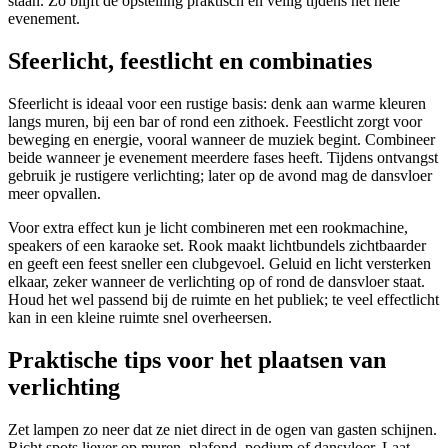
staan. Zo blijft de opstelling praktisch en veilig tijdens het hele
evenement.
Sfeerlicht, feestlicht en combinaties
Sfeerlicht is ideaal voor een rustige basis: denk aan warme kleuren
langs muren, bij een bar of rond een zithoek. Feestlicht zorgt voor
beweging en energie, vooral wanneer de muziek begint. Combineer
beide wanneer je evenement meerdere fases heeft. Tijdens ontvangst
gebruik je rustigere verlichting; later op de avond mag de dansvloer
meer opvallen.
Voor extra effect kun je licht combineren met een rookmachine,
speakers of een karaoke set. Rook maakt lichtbundels zichtbaarder
en geeft een feest sneller een clubgevoel. Geluid en licht versterken
elkaar, zeker wanneer de verlichting op of rond de dansvloer staat.
Houd het wel passend bij de ruimte en het publiek; te veel effectlicht
kan in een kleine ruimte snel overheersen.
Praktische tips voor het plaatsen van
verlichting
Zet lampen zo neer dat ze niet direct in de ogen van gasten schijnen.
Richt spots liever op muren, plafond, podium of dansvloer. Laat