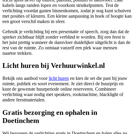
kabels langs randen lopen en voorkom struikelpunten. Test de
verlichting voordat gasten binnenkomen, zodat je nog kunt schuiven
met posities of kleuren. Een kleine aanpassing in hoek of hoogte kan
een groot verschil maken in sfeer.
Gebruik je verlichting bij een presentatie of speech, zorg dan dat de
spreker zichtbaar blijft zonder verblind te worden. Bij een feest is
het juist prettig wanneer de dansvloer duidelijker uitgelicht is dan de
rest van de ruimte. Zo ontstaat vanzelf een plek waar mensen
naartoe trekken.
Licht huren bij Verhuurwinkel.nl
Bekijk ons aanbod voor
licht huren
en kies de set die past bij jouw
ruimte, publiek en soort evenement. Je ziet direct de huurprijs en
kunt de gewenste huurperiode online reserveren. Combineer
verlichting waar nodig met speakers, rookmachine, blacklight of
andere feestmaterialen.
Gratis bezorging en ophalen in
Doetinchem
Wij bezorgen de verlichting gratis in Doetinchem en halen alles na