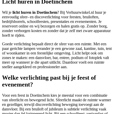
Licht huren in Doetinchem
Wil je
licht huren in Doetinchem
? Bij Verhuurwinkel.nl huur je
eenvoudig sfeer- en discoverlichting voor feesten, bruiloften,
bedrijfsborrels, schoolfeesten, presentaties en evenementen. Je
reserveert online en wij bezorgen en halen gratis op. Zonder borg,
zonder verborgen kosten en zonder dat je zelf met zware apparatuur
hoeft te rijden.
Goede verlichting bepaalt direct de sfeer van een ruimte. Met een
paar gerichte lampen verander je een gewone zaal, kantine, tuin, tent
of woonkamer in een feestelijke omgeving. Licht helpt ook om
zones te maken: een dansvloer, bar, entree, podium of fotoplek valt
meer op wanneer je die apart uitlicht. Daardoor voelt een ruimte
sneller aangekleed en professioneler aan.
Welke verlichting past bij je feest of
evenement?
Voor een feest in Doetinchem kies je meestal voor een combinatie
van sfeerlicht en bewegend licht. Sfeerlicht maakt de ruimte warmer
en gezelliger, terwijl discoverlichting beweging toevoegt aan de
dansvloer. Bij een bruiloft of jubileum is subtiele verlichting vaak
mooier dan fel knipperend licht. Bij een schoolfeest, verjaardag of