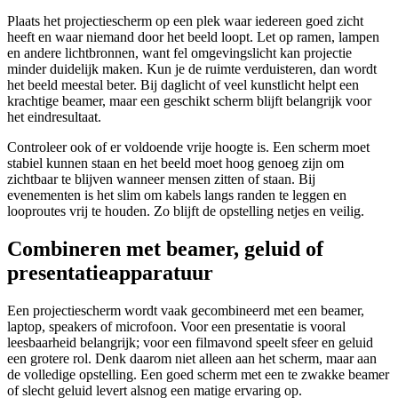
Plaats het projectiescherm op een plek waar iedereen goed zicht
heeft en waar niemand door het beeld loopt. Let op ramen, lampen
en andere lichtbronnen, want fel omgevingslicht kan projectie
minder duidelijk maken. Kun je de ruimte verduisteren, dan wordt
het beeld meestal beter. Bij daglicht of veel kunstlicht helpt een
krachtige beamer, maar een geschikt scherm blijft belangrijk voor
het eindresultaat.
Controleer ook of er voldoende vrije hoogte is. Een scherm moet
stabiel kunnen staan en het beeld moet hoog genoeg zijn om
zichtbaar te blijven wanneer mensen zitten of staan. Bij
evenementen is het slim om kabels langs randen te leggen en
looproutes vrij te houden. Zo blijft de opstelling netjes en veilig.
Combineren met beamer, geluid of
presentatieapparatuur
Een projectiescherm wordt vaak gecombineerd met een beamer,
laptop, speakers of microfoon. Voor een presentatie is vooral
leesbaarheid belangrijk; voor een filmavond speelt sfeer en geluid
een grotere rol. Denk daarom niet alleen aan het scherm, maar aan
de volledige opstelling. Een goed scherm met een te zwakke beamer
of slecht geluid levert alsnog een matige ervaring op.