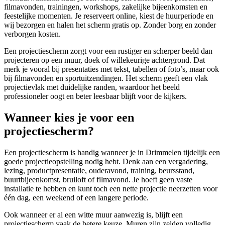
filmavonden, trainingen, workshops, zakelijke bijeenkomsten en
feestelijke momenten. Je reserveert online, kiest de huurperiode en
wij bezorgen en halen het scherm gratis op. Zonder borg en zonder
verborgen kosten.
Een projectiescherm zorgt voor een rustiger en scherper beeld dan
projecteren op een muur, doek of willekeurige achtergrond. Dat
merk je vooral bij presentaties met tekst, tabellen of foto’s, maar ook
bij filmavonden en sportuitzendingen. Het scherm geeft een vlak
projectievlak met duidelijke randen, waardoor het beeld
professioneler oogt en beter leesbaar blijft voor de kijkers.
Wanneer kies je voor een
projectiescherm?
Een projectiescherm is handig wanneer je in Drimmelen tijdelijk een
goede projectieopstelling nodig hebt. Denk aan een vergadering,
lezing, productpresentatie, ouderavond, training, beursstand,
buurtbijeenkomst, bruiloft of filmavond. Je hoeft geen vaste
installatie te hebben en kunt toch een nette projectie neerzetten voor
één dag, een weekend of een langere periode.
Ook wanneer er al een witte muur aanwezig is, blijft een
projectiescherm vaak de betere keuze. Muren zijn zelden volledig