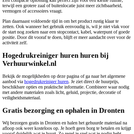
Een compacte oplossing kan perfect zijn voor een kleine ruimte,
terwijl een grotere zaal of buitenlocatie juist meer zichtbaarheid,
vermogen of accessoires vraagt.
Plan daarnaast voldoende tijd in om het product rustig klaar te
zetten. Ook wanneer het gebruik eenvoudig is, wil je niet vlak voor
de start nog zoeken naar een stopcontact, kabel, waterpunt of goede
positie. Door dit vooraf te doen, blijft er meer aandacht over voor de
activiteit zelf.
Hogedrukreiniger huren huren bij
Verhuurwinkel.nl
Bekijk de mogelijkheden op deze pagina of ga naar het algemene
aanbod via
hogedrukreiniger huren
. Je ziet direct de huurprijs,
beschikbare opties en praktische informatie. Combineer waar nodig
met andere materialen zoals licht, geluid, projectie, decoratie of
veiligheidsmateriaal.
Gratis bezorging en ophalen in Dronten
Wij bezorgen gratis in Dronten en halen het gehuurde materiaal na
afloop ook weer kosteloos op. Je hoeft geen borg te betalen en krijgt
vooraf duidelijk wat je huurt. Zo regel je snel wat je nodig hebt