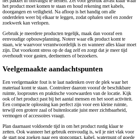
het pakket in ontvangst te nemen. Zet voor gebruik alvast klaar waar
het product moet komen te staan en houd rekening met kabels,
doorgangen en veiligheid. Na afloop is het handig om alle
onderdelen weer bij elkaar te leggen, zodat ophalen snel en zonder
zoekwerk kan verlopen.
Gebruik je meerdere producten tegelijk, maak dan vooraf een
eenvoudige opbouwplanning. Noteer waar elk product komt te
staan, wie waarvoor verantwoordelijk is en wanneer alles klaar moet
zijn. Dat voorkomt stress op de dag zelf en zorgt dat je meer tijd
overhoudt voor gasten, deelnemers of bezoekers.
Veelgemaakte aandachtspunten
Een veelgemaakte fout is te laat nadenken over de plek waar het
materiaal komt te staan. Controleer daarom vooraf de beschikbare
ruimte, looproutes en praktische voorwaarden van de locatie. Kijk
ook of het product past bij het aantal mensen en het soort activiteit.
Een compacte oplossing kan perfect zijn voor een kleine ruimte,
terwijl een grotere zaal of buitenlocatie juist meer zichtbaarheid,
vermogen of accessoires vraagt.
Plan daarnaast voldoende tijd in om het product rustig klaar te
zetten. Ook wanneer het gebruik eenvoudig is, wil je niet vlak voor
de start nog zoeken naar een stopcontact, kabel, waterpunt of goede