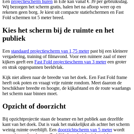
Een
projectiescherm huren
in Ede kan vanaf € 39 per gebruiksdag.
Wij bezorgen het scherm gratis, halen het na afloop weer op en
rekenen geen borg. Je kiest uit compacte statiefschermen en Fast
Fold schermen tot 5 meter breed.
Kies het scherm bij de ruimte en het
publiek
Een
standaard projectiescherm van 1,75 meter
past bij een kleinere
vergadering, training of filmavond. Voor een ruimere zaal of meer
kijkers geeft een
Fast Fold projectiescherm van 3 meter
een groter
en strak opgespannen beeldvlak.
Kijk niet alleen naar de breedte van het doek. Een Fast Fold frame
heeft ook poten en vraagt vrije ruimte rondom. Meet daarom de
beschikbare breedte en hoogte, de kijkafstand en de route waarlangs
het scherm naar binnen moet.
Opzicht of doorzicht
Bij opzichtprojectie staan de beamer en het publiek aan dezelfde
kant van het doek. Dat is vaak het makkelijkst als achter het scherm
weinig ruimte overblijft. Een
doorzichtscherm van 5 meter
wordt