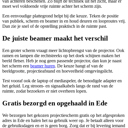
van achteren beschenen. Zo blijft de techniek uit het zicht, maar er
moet wel voldoende vrije ruimte achter het scherm zijn.
Een eenvoudige plattegrond helpt bij die keuze. Teken de positie
van publiek, scherm en beamer in en houd deuren en looproutes vrij.
Dan zie je snel of de opstelling praktisch in de ruimte past.
De juiste beamer maakt het verschil
Een groter scherm vraagt meer lichtopbrengst van de projector. Ook
ramen en lampen die rechtstreeks op het doek schijnen maken het
beeld fletser. Heb je nog geen passende projector, dan kun je naast
het scherm een
beamer huren
. De keuze hangt af van de
beeldgrootte, projectieafstand en hoeveelheid omgevingslicht.
Test vooraf ook de laptop of mediaspeler, de benodigde adapter en
het geluid. Leg stroom- en signaalkabels langs de rand van de
ruimte, zodat bezoekers er niet overheen lopen.
Gratis bezorgd en opgehaald in Ede
We bezorgen het gekozen projectiescherm gratis op het afgesproken
adres in Ede en halen het na gebruik weer op. Je betaalt alleen voor
de gebruiksdagen en er is geen borg. Zorg dat er bij levering iemand