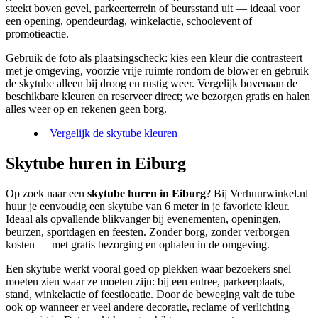
steekt boven gevel, parkeerterrein of beursstand uit — ideaal voor
een opening, opendeurdag, winkelactie, schoolevent of
promotieactie.
Gebruik de foto als plaatsingscheck: kies een kleur die contrasteert
met je omgeving, voorzie vrije ruimte rondom de blower en gebruik
de skytube alleen bij droog en rustig weer. Vergelijk bovenaan de
beschikbare kleuren en reserveer direct; we bezorgen gratis en halen
alles weer op en rekenen geen borg.
Vergelijk de skytube kleuren
Skytube huren in Eiburg
Op zoek naar een
skytube huren in Eiburg
? Bij Verhuurwinkel.nl
huur je eenvoudig een skytube van 6 meter in je favoriete kleur.
Ideaal als opvallende blikvanger bij evenementen, openingen,
beurzen, sportdagen en feesten. Zonder borg, zonder verborgen
kosten — met gratis bezorging en ophalen in de omgeving.
Een skytube werkt vooral goed op plekken waar bezoekers snel
moeten zien waar ze moeten zijn: bij een entree, parkeerplaats,
stand, winkelactie of feestlocatie. Door de beweging valt de tube
ook op wanneer er veel andere decoratie, reclame of verlichting