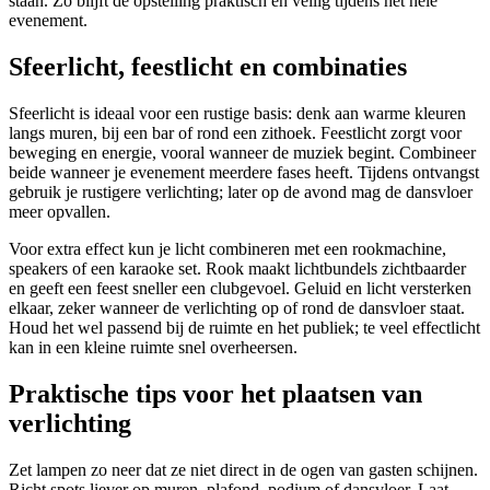
staan. Zo blijft de opstelling praktisch en veilig tijdens het hele
evenement.
Sfeerlicht, feestlicht en combinaties
Sfeerlicht is ideaal voor een rustige basis: denk aan warme kleuren
langs muren, bij een bar of rond een zithoek. Feestlicht zorgt voor
beweging en energie, vooral wanneer de muziek begint. Combineer
beide wanneer je evenement meerdere fases heeft. Tijdens ontvangst
gebruik je rustigere verlichting; later op de avond mag de dansvloer
meer opvallen.
Voor extra effect kun je licht combineren met een rookmachine,
speakers of een karaoke set. Rook maakt lichtbundels zichtbaarder
en geeft een feest sneller een clubgevoel. Geluid en licht versterken
elkaar, zeker wanneer de verlichting op of rond de dansvloer staat.
Houd het wel passend bij de ruimte en het publiek; te veel effectlicht
kan in een kleine ruimte snel overheersen.
Praktische tips voor het plaatsen van
verlichting
Zet lampen zo neer dat ze niet direct in de ogen van gasten schijnen.
Richt spots liever op muren, plafond, podium of dansvloer. Laat