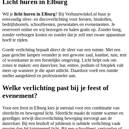
Licht huren in Elburg
Wil je
licht huren in Elburg
? Bij Verhuurwinkel.nl huur je
eenvoudig sfeer- en discoverlichting voor feesten, bruiloften,
bedrijfsborrels, schoolfeesten, presentaties en evenementen. Je
reserveert online en wij bezorgen en halen gratis op. Zonder borg,
zonder verborgen kosten en zonder dat je zelf met zware apparatuur
hoeft te rijden.
Goede verlichting bepaalt direct de sfeer van een ruimte. Met een
paar gerichte lampen verander je een gewone zaal, kantine, tuin, tent
of woonkamer in een feestelijke omgeving. Licht helpt ook om
zones te maken: een dansvloer, bar, entree, podium of fotoplek valt
meer op wanneer je die apart uitlicht. Daardoor voelt een ruimte
sneller aangekleed en professioneler aan.
Welke verlichting past bij je feest of
evenement?
Voor een feest in Elburg kies je meestal voor een combinatie van
sfeerlicht en bewegend licht. Sfeerlicht maakt de ruimte warmer en
gezelliger, terwijl discoverlichting beweging toevoegt aan de
dansvloer. Bij een bruiloft of jubileum is subtiele verlichting vaak
mooier dan fel knipperend licht. Bij een schoolfeest, verjaardag of