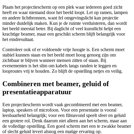
Plaats het projectiescherm op een plek waar iedereen goed zicht
heeft en waar niemand door het beeld loopt. Let op ramen, lampen
en andere lichtbronnen, want fel omgevingslicht kan projectie
minder duidelijk maken. Kun je de ruimte verduisteren, dan wordt
het beeld meestal beter. Bij daglicht of veel kunstlicht helpt een
krachtige beamer, maar een geschikt scherm blijft belangrijk voor
het eindresultaat.
Controleer ook of er voldoende vrije hoogte is. Een scherm moet
stabiel kunnen staan en het beeld moet hoog genoeg zijn om
zichtbaar te blijven wanneer mensen zitten of staan. Bij
evenementen is het slim om kabels langs randen te leggen en
looproutes vrij te houden. Zo blijft de opstelling netjes en veilig.
Combineren met beamer, geluid of
presentatieapparatuur
Een projectiescherm wordt vaak gecombineerd met een beamer,
laptop, speakers of microfoon. Voor een presentatie is vooral
leesbaarheid belangrijk; voor een filmavond speelt sfeer en geluid
een grotere rol. Denk daarom niet alleen aan het scherm, maar aan
de volledige opstelling. Een goed scherm met een te zwakke beamer
of slecht geluid levert alsnog een matige ervaring op.