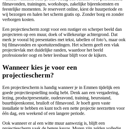
filmavonden, trainingen, workshops, zakelijke bijeenkomsten en
feestelijke momenten. Je reserveert online, kiest de huurperiode en
wij bezorgen en halen het scherm gratis op. Zonder borg en zonder
verborgen kosten.
Een projectiescherm zorgt voor een rustiger en scherper beeld dan
projecteren op een muur, doek of willekeurige achtergrond. Dat
merk je vooral bij presentaties met tekst, tabellen of foto’s, maar ook
bij filmavonden en sportuitzendingen. Het scherm geeft een vlak
projectievlak met duidelijke randen, waardoor het beeld
professioneler oogt en beter leesbaar blijft voor de kijkers.
Wanneer kies je voor een
projectiescherm?
Een projectiescherm is handig wanneer je in Emmen tijdelijk een
goede projectieopstelling nodig hebt. Denk aan een vergadering,
lezing, productpresentatie, ouderavond, training, beursstand,
buurtbijeenkomst, bruiloft of filmavond. Je hoeft geen vaste
installatie te hebben en kunt toch een nette projectie neerzetten voor
één dag, een weekend of een langere periode.
Ook wanneer er al een witte muur aanwezig is, blijft een
projectiescherm vaak de betere keuze. Muren zijn zelden volledig