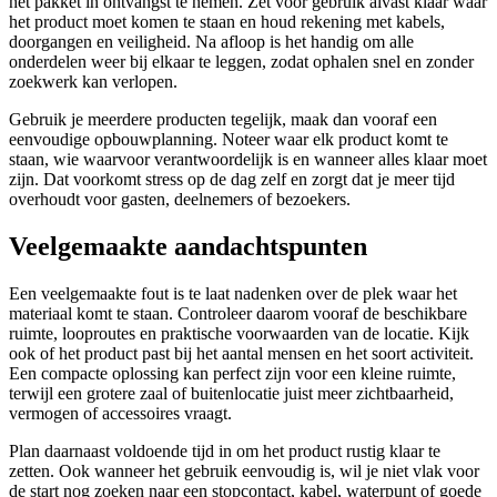
het pakket in ontvangst te nemen. Zet voor gebruik alvast klaar waar
het product moet komen te staan en houd rekening met kabels,
doorgangen en veiligheid. Na afloop is het handig om alle
onderdelen weer bij elkaar te leggen, zodat ophalen snel en zonder
zoekwerk kan verlopen.
Gebruik je meerdere producten tegelijk, maak dan vooraf een
eenvoudige opbouwplanning. Noteer waar elk product komt te
staan, wie waarvoor verantwoordelijk is en wanneer alles klaar moet
zijn. Dat voorkomt stress op de dag zelf en zorgt dat je meer tijd
overhoudt voor gasten, deelnemers of bezoekers.
Veelgemaakte aandachtspunten
Een veelgemaakte fout is te laat nadenken over de plek waar het
materiaal komt te staan. Controleer daarom vooraf de beschikbare
ruimte, looproutes en praktische voorwaarden van de locatie. Kijk
ook of het product past bij het aantal mensen en het soort activiteit.
Een compacte oplossing kan perfect zijn voor een kleine ruimte,
terwijl een grotere zaal of buitenlocatie juist meer zichtbaarheid,
vermogen of accessoires vraagt.
Plan daarnaast voldoende tijd in om het product rustig klaar te
zetten. Ook wanneer het gebruik eenvoudig is, wil je niet vlak voor
de start nog zoeken naar een stopcontact, kabel, waterpunt of goede