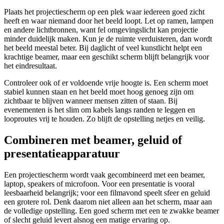
Plaats het projectiescherm op een plek waar iedereen goed zicht
heeft en waar niemand door het beeld loopt. Let op ramen, lampen
en andere lichtbronnen, want fel omgevingslicht kan projectie
minder duidelijk maken. Kun je de ruimte verduisteren, dan wordt
het beeld meestal beter. Bij daglicht of veel kunstlicht helpt een
krachtige beamer, maar een geschikt scherm blijft belangrijk voor
het eindresultaat.
Controleer ook of er voldoende vrije hoogte is. Een scherm moet
stabiel kunnen staan en het beeld moet hoog genoeg zijn om
zichtbaar te blijven wanneer mensen zitten of staan. Bij
evenementen is het slim om kabels langs randen te leggen en
looproutes vrij te houden. Zo blijft de opstelling netjes en veilig.
Combineren met beamer, geluid of
presentatieapparatuur
Een projectiescherm wordt vaak gecombineerd met een beamer,
laptop, speakers of microfoon. Voor een presentatie is vooral
leesbaarheid belangrijk; voor een filmavond speelt sfeer en geluid
een grotere rol. Denk daarom niet alleen aan het scherm, maar aan
de volledige opstelling. Een goed scherm met een te zwakke beamer
of slecht geluid levert alsnog een matige ervaring op.