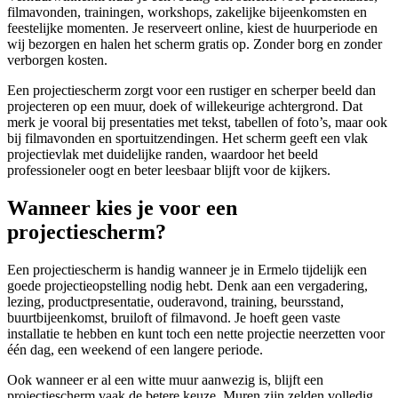
filmavonden, trainingen, workshops, zakelijke bijeenkomsten en
feestelijke momenten. Je reserveert online, kiest de huurperiode en
wij bezorgen en halen het scherm gratis op. Zonder borg en zonder
verborgen kosten.
Een projectiescherm zorgt voor een rustiger en scherper beeld dan
projecteren op een muur, doek of willekeurige achtergrond. Dat
merk je vooral bij presentaties met tekst, tabellen of foto’s, maar ook
bij filmavonden en sportuitzendingen. Het scherm geeft een vlak
projectievlak met duidelijke randen, waardoor het beeld
professioneler oogt en beter leesbaar blijft voor de kijkers.
Wanneer kies je voor een
projectiescherm?
Een projectiescherm is handig wanneer je in Ermelo tijdelijk een
goede projectieopstelling nodig hebt. Denk aan een vergadering,
lezing, productpresentatie, ouderavond, training, beursstand,
buurtbijeenkomst, bruiloft of filmavond. Je hoeft geen vaste
installatie te hebben en kunt toch een nette projectie neerzetten voor
één dag, een weekend of een langere periode.
Ook wanneer er al een witte muur aanwezig is, blijft een
projectiescherm vaak de betere keuze. Muren zijn zelden volledig