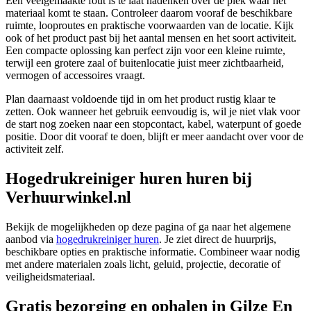
Een veelgemaakte fout is te laat nadenken over de plek waar het
materiaal komt te staan. Controleer daarom vooraf de beschikbare
ruimte, looproutes en praktische voorwaarden van de locatie. Kijk
ook of het product past bij het aantal mensen en het soort activiteit.
Een compacte oplossing kan perfect zijn voor een kleine ruimte,
terwijl een grotere zaal of buitenlocatie juist meer zichtbaarheid,
vermogen of accessoires vraagt.
Plan daarnaast voldoende tijd in om het product rustig klaar te
zetten. Ook wanneer het gebruik eenvoudig is, wil je niet vlak voor
de start nog zoeken naar een stopcontact, kabel, waterpunt of goede
positie. Door dit vooraf te doen, blijft er meer aandacht over voor de
activiteit zelf.
Hogedrukreiniger huren huren bij
Verhuurwinkel.nl
Bekijk de mogelijkheden op deze pagina of ga naar het algemene
aanbod via
hogedrukreiniger huren
. Je ziet direct de huurprijs,
beschikbare opties en praktische informatie. Combineer waar nodig
met andere materialen zoals licht, geluid, projectie, decoratie of
veiligheidsmateriaal.
Gratis bezorging en ophalen in Gilze En