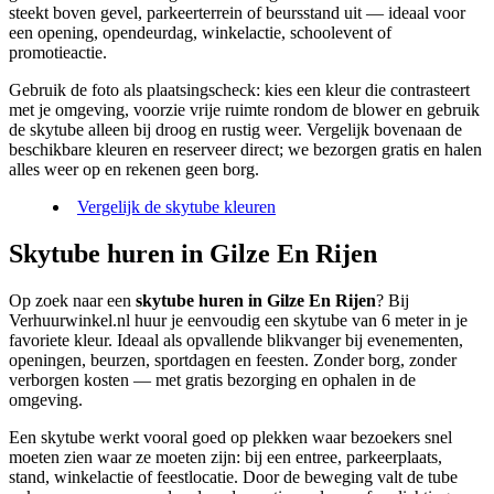
steekt boven gevel, parkeerterrein of beursstand uit — ideaal voor
een opening, opendeurdag, winkelactie, schoolevent of
promotieactie.
Gebruik de foto als plaatsingscheck: kies een kleur die contrasteert
met je omgeving, voorzie vrije ruimte rondom de blower en gebruik
de skytube alleen bij droog en rustig weer. Vergelijk bovenaan de
beschikbare kleuren en reserveer direct; we bezorgen gratis en halen
alles weer op en rekenen geen borg.
Vergelijk de skytube kleuren
Skytube huren in Gilze En Rijen
Op zoek naar een
skytube huren in Gilze En Rijen
? Bij
Verhuurwinkel.nl huur je eenvoudig een skytube van 6 meter in je
favoriete kleur. Ideaal als opvallende blikvanger bij evenementen,
openingen, beurzen, sportdagen en feesten. Zonder borg, zonder
verborgen kosten — met gratis bezorging en ophalen in de
omgeving.
Een skytube werkt vooral goed op plekken waar bezoekers snel
moeten zien waar ze moeten zijn: bij een entree, parkeerplaats,
stand, winkelactie of feestlocatie. Door de beweging valt de tube