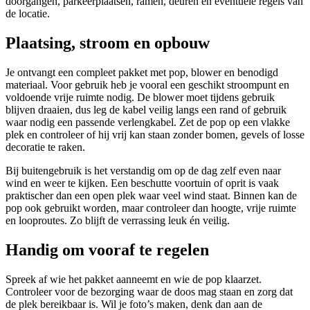
doorgangen, parkeerplaatsen, ramen, deuren en eventuele regels van
de locatie.
Plaatsing, stroom en opbouw
Je ontvangt een compleet pakket met pop, blower en benodigd
materiaal. Voor gebruik heb je vooral een geschikt stroompunt en
voldoende vrije ruimte nodig. De blower moet tijdens gebruik
blijven draaien, dus leg de kabel veilig langs een rand of gebruik
waar nodig een passende verlengkabel. Zet de pop op een vlakke
plek en controleer of hij vrij kan staan zonder bomen, gevels of losse
decoratie te raken.
Bij buitengebruik is het verstandig om op de dag zelf even naar
wind en weer te kijken. Een beschutte voortuin of oprit is vaak
praktischer dan een open plek waar veel wind staat. Binnen kan de
pop ook gebruikt worden, maar controleer dan hoogte, vrije ruimte
en looproutes. Zo blijft de verrassing leuk én veilig.
Handig om vooraf te regelen
Spreek af wie het pakket aanneemt en wie de pop klaarzet.
Controleer voor de bezorging waar de doos mag staan en zorg dat
de plek bereikbaar is. Wil je foto’s maken, denk dan aan de