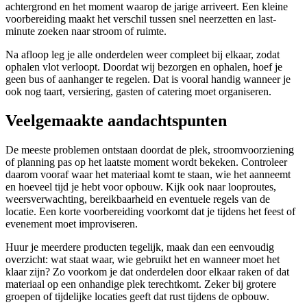
achtergrond en het moment waarop de jarige arriveert. Een kleine
voorbereiding maakt het verschil tussen snel neerzetten en last-
minute zoeken naar stroom of ruimte.
Na afloop leg je alle onderdelen weer compleet bij elkaar, zodat
ophalen vlot verloopt. Doordat wij bezorgen en ophalen, hoef je
geen bus of aanhanger te regelen. Dat is vooral handig wanneer je
ook nog taart, versiering, gasten of catering moet organiseren.
Veelgemaakte aandachtspunten
De meeste problemen ontstaan doordat de plek, stroomvoorziening
of planning pas op het laatste moment wordt bekeken. Controleer
daarom vooraf waar het materiaal komt te staan, wie het aanneemt
en hoeveel tijd je hebt voor opbouw. Kijk ook naar looproutes,
weersverwachting, bereikbaarheid en eventuele regels van de
locatie. Een korte voorbereiding voorkomt dat je tijdens het feest of
evenement moet improviseren.
Huur je meerdere producten tegelijk, maak dan een eenvoudig
overzicht: wat staat waar, wie gebruikt het en wanneer moet het
klaar zijn? Zo voorkom je dat onderdelen door elkaar raken of dat
materiaal op een onhandige plek terechtkomt. Zeker bij grotere
groepen of tijdelijke locaties geeft dat rust tijdens de opbouw.