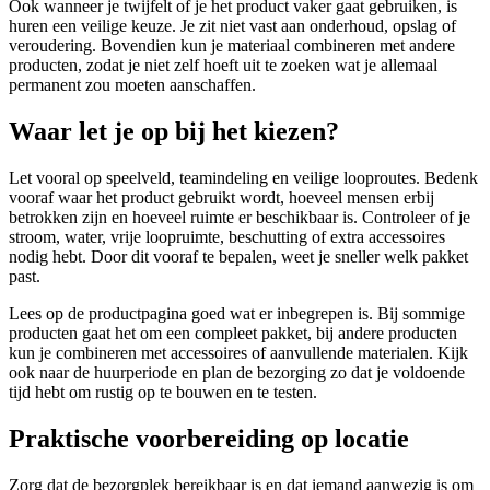
Ook wanneer je twijfelt of je het product vaker gaat gebruiken, is
huren een veilige keuze. Je zit niet vast aan onderhoud, opslag of
veroudering. Bovendien kun je materiaal combineren met andere
producten, zodat je niet zelf hoeft uit te zoeken wat je allemaal
permanent zou moeten aanschaffen.
Waar let je op bij het kiezen?
Let vooral op speelveld, teamindeling en veilige looproutes. Bedenk
vooraf waar het product gebruikt wordt, hoeveel mensen erbij
betrokken zijn en hoeveel ruimte er beschikbaar is. Controleer of je
stroom, water, vrije loopruimte, beschutting of extra accessoires
nodig hebt. Door dit vooraf te bepalen, weet je sneller welk pakket
past.
Lees op de productpagina goed wat er inbegrepen is. Bij sommige
producten gaat het om een compleet pakket, bij andere producten
kun je combineren met accessoires of aanvullende materialen. Kijk
ook naar de huurperiode en plan de bezorging zo dat je voldoende
tijd hebt om rustig op te bouwen en te testen.
Praktische voorbereiding op locatie
Zorg dat de bezorgplek bereikbaar is en dat iemand aanwezig is om