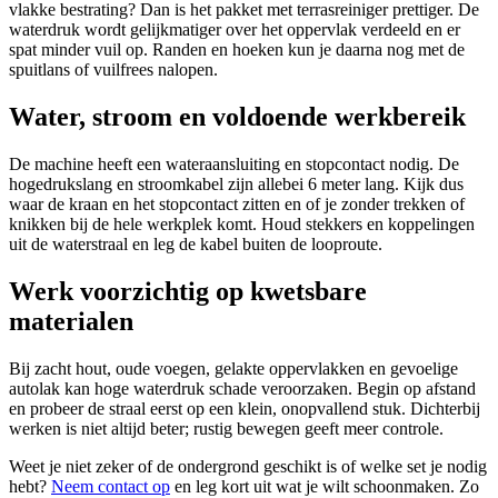
vlakke bestrating? Dan is het pakket met terrasreiniger prettiger. De
waterdruk wordt gelijkmatiger over het oppervlak verdeeld en er
spat minder vuil op. Randen en hoeken kun je daarna nog met de
spuitlans of vuilfrees nalopen.
Water, stroom en voldoende werkbereik
De machine heeft een wateraansluiting en stopcontact nodig. De
hogedrukslang en stroomkabel zijn allebei 6 meter lang. Kijk dus
waar de kraan en het stopcontact zitten en of je zonder trekken of
knikken bij de hele werkplek komt. Houd stekkers en koppelingen
uit de waterstraal en leg de kabel buiten de looproute.
Werk voorzichtig op kwetsbare
materialen
Bij zacht hout, oude voegen, gelakte oppervlakken en gevoelige
autolak kan hoge waterdruk schade veroorzaken. Begin op afstand
en probeer de straal eerst op een klein, onopvallend stuk. Dichterbij
werken is niet altijd beter; rustig bewegen geeft meer controle.
Weet je niet zeker of de ondergrond geschikt is of welke set je nodig
hebt?
Neem contact op
en leg kort uit wat je wilt schoonmaken. Zo