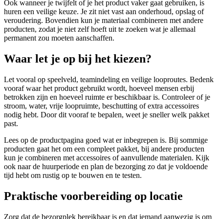
Ook wanneer je twijfelt of je het product vaker gaat gebruiken, is
huren een veilige keuze. Je zit niet vast aan onderhoud, opslag of
veroudering. Bovendien kun je materiaal combineren met andere
producten, zodat je niet zelf hoeft uit te zoeken wat je allemaal
permanent zou moeten aanschaffen.
Waar let je op bij het kiezen?
Let vooral op speelveld, teamindeling en veilige looproutes. Bedenk
vooraf waar het product gebruikt wordt, hoeveel mensen erbij
betrokken zijn en hoeveel ruimte er beschikbaar is. Controleer of je
stroom, water, vrije loopruimte, beschutting of extra accessoires
nodig hebt. Door dit vooraf te bepalen, weet je sneller welk pakket
past.
Lees op de productpagina goed wat er inbegrepen is. Bij sommige
producten gaat het om een compleet pakket, bij andere producten
kun je combineren met accessoires of aanvullende materialen. Kijk
ook naar de huurperiode en plan de bezorging zo dat je voldoende
tijd hebt om rustig op te bouwen en te testen.
Praktische voorbereiding op locatie
Zorg dat de bezorgplek bereikbaar is en dat iemand aanwezig is om