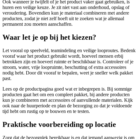
Ook wanneer je twijfelt of je het product vaker gaat gebruiken, is
huren een veilige keuze. Je zit niet vast aan onderhoud, opslag of
veroudering. Bovendien kun je materiaal combineren met andere
producten, zodat je niet zelf hoeft uit te zoeken wat je allemaal
permanent zou moeten aanschaffen.
Waar let je op bij het kiezen?
Let vooral op speelveld, teamindeling en veilige looproutes. Bedenk
vooraf waar het product gebruikt wordt, hoeveel mensen erbij
betrokken zijn en hoeveel ruimte er beschikbaar is. Controleer of je
stroom, water, vrije loopruimte, beschutting of extra accessoires
nodig hebt. Door dit vooraf te bepalen, weet je sneller welk pakket
past.
Lees op de productpagina goed wat er inbegrepen is. Bij sommige
producten gaat het om een compleet pakket, bij andere producten
kun je combineren met accessoires of aanvullende materialen. Kijk
ook naar de huurperiode en plan de bezorging zo dat je voldoende
tijd hebt om rustig op te bouwen en te testen.
Praktische voorbereiding op locatie
Zorg dat de bezorgplek bereikbaar is en dat iemand aanwezig is om