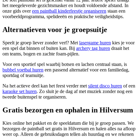
het meegeleverde gezichtsmasker en houdt voldoende afstand. In
onze gids over
een paintball kinderfeestje organiseren
staan een
voorbeeldprogramma, spelideeën en praktische veiligheidstips.
Alternatieven voor je groepsuitje
Speelt je groep liever zonder verf? Met
lasergame huren
kies je voor
een spel dat binnen of buiten kan. Bij
archery tag huren
draait het
om teams, bogen en zachte foam-pijlen.
Voor een sportief spel waarbij botsen en lachen centraal staan, is
bubbel voetbal huren
een passend alternatief voor een familiedag,
sportdag of teamuitje.
Na het actieve deel kan het feest verder met
silent disco huren
of een
karaoke set huren
. Zo sluit je de dag af met muziek zonder nog een
tweede buitenspel te organiseren.
Gratis bezorgen en ophalen in Hilversum
Kies online het pakket en de speeldatum die bij je groep passen. We
bezorgen de paintball set gratis in Hilversum en halen alles na afloop
weer op. Alleen de gebruiksdagen tellen als huurdag en we rekenen