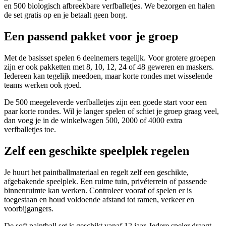
en 500 biologisch afbreekbare verfballetjes. We bezorgen en halen
de set gratis op en je betaalt geen borg.
Een passend pakket voor je groep
Met de basisset spelen 6 deelnemers tegelijk. Voor grotere groepen
zijn er ook pakketten met 8, 10, 12, 24 of 48 geweren en maskers.
Iedereen kan tegelijk meedoen, maar korte rondes met wisselende
teams werken ook goed.
De 500 meegeleverde verfballetjes zijn een goede start voor een
paar korte rondes. Wil je langer spelen of schiet je groep graag veel,
dan voeg je in de winkelwagen 500, 2000 of 4000 extra
verfballetjes toe.
Zelf een geschikte speelplek regelen
Je huurt het paintballmateriaal en regelt zelf een geschikte,
afgebakende speelplek. Een ruime tuin, privéterrein of passende
binnenruimte kan werken. Controleer vooraf of spelen er is
toegestaan en houd voldoende afstand tot ramen, verkeer en
voorbijgangers.
De soft paintball set is geschikt vanaf 12 jaar. Iedere speler draagt