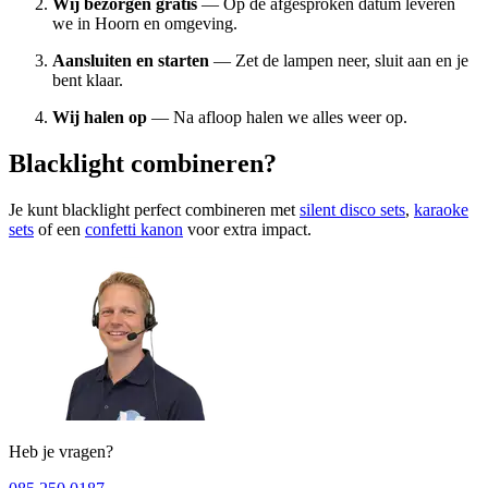
Wij bezorgen gratis
— Op de afgesproken datum leveren
we in Hoorn en omgeving.
Aansluiten en starten
— Zet de lampen neer, sluit aan en je
bent klaar.
Wij halen op
— Na afloop halen we alles weer op.
Blacklight combineren?
Je kunt blacklight perfect combineren met
silent disco sets
,
karaoke
sets
of een
confetti kanon
voor extra impact.
Heb je vragen?