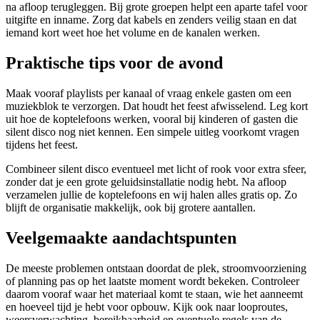
na afloop terugleggen. Bij grote groepen helpt een aparte tafel voor
uitgifte en inname. Zorg dat kabels en zenders veilig staan en dat
iemand kort weet hoe het volume en de kanalen werken.
Praktische tips voor de avond
Maak vooraf playlists per kanaal of vraag enkele gasten om een
muziekblok te verzorgen. Dat houdt het feest afwisselend. Leg kort
uit hoe de koptelefoons werken, vooral bij kinderen of gasten die
silent disco nog niet kennen. Een simpele uitleg voorkomt vragen
tijdens het feest.
Combineer silent disco eventueel met licht of rook voor extra sfeer,
zonder dat je een grote geluidsinstallatie nodig hebt. Na afloop
verzamelen jullie de koptelefoons en wij halen alles gratis op. Zo
blijft de organisatie makkelijk, ook bij grotere aantallen.
Veelgemaakte aandachtspunten
De meeste problemen ontstaan doordat de plek, stroomvoorziening
of planning pas op het laatste moment wordt bekeken. Controleer
daarom vooraf waar het materiaal komt te staan, wie het aanneemt
en hoeveel tijd je hebt voor opbouw. Kijk ook naar looproutes,
weersverwachting, bereikbaarheid en eventuele regels van de