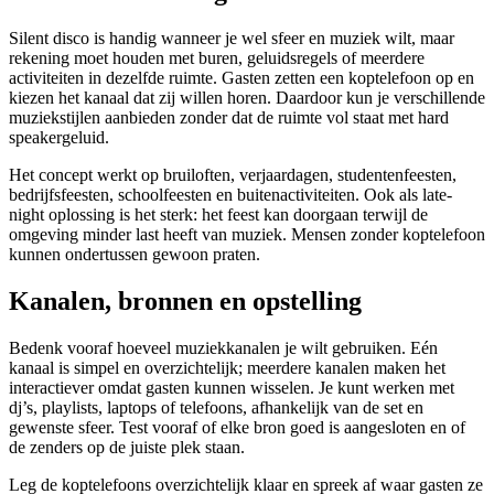
Silent disco is handig wanneer je wel sfeer en muziek wilt, maar
rekening moet houden met buren, geluidsregels of meerdere
activiteiten in dezelfde ruimte. Gasten zetten een koptelefoon op en
kiezen het kanaal dat zij willen horen. Daardoor kun je verschillende
muziekstijlen aanbieden zonder dat de ruimte vol staat met hard
speakergeluid.
Het concept werkt op bruiloften, verjaardagen, studentenfeesten,
bedrijfsfeesten, schoolfeesten en buitenactiviteiten. Ook als late-
night oplossing is het sterk: het feest kan doorgaan terwijl de
omgeving minder last heeft van muziek. Mensen zonder koptelefoon
kunnen ondertussen gewoon praten.
Kanalen, bronnen en opstelling
Bedenk vooraf hoeveel muziekkanalen je wilt gebruiken. Eén
kanaal is simpel en overzichtelijk; meerdere kanalen maken het
interactiever omdat gasten kunnen wisselen. Je kunt werken met
dj’s, playlists, laptops of telefoons, afhankelijk van de set en
gewenste sfeer. Test vooraf of elke bron goed is aangesloten en of
de zenders op de juiste plek staan.
Leg de koptelefoons overzichtelijk klaar en spreek af waar gasten ze