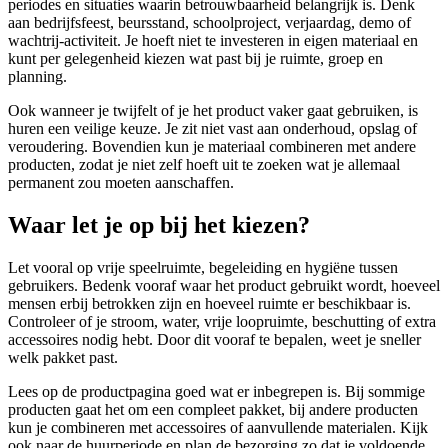
periodes en situaties waarin betrouwbaarheid belangrijk is. Denk
aan bedrijfsfeest, beursstand, schoolproject, verjaardag, demo of
wachtrij-activiteit. Je hoeft niet te investeren in eigen materiaal en
kunt per gelegenheid kiezen wat past bij je ruimte, groep en
planning.
Ook wanneer je twijfelt of je het product vaker gaat gebruiken, is
huren een veilige keuze. Je zit niet vast aan onderhoud, opslag of
veroudering. Bovendien kun je materiaal combineren met andere
producten, zodat je niet zelf hoeft uit te zoeken wat je allemaal
permanent zou moeten aanschaffen.
Waar let je op bij het kiezen?
Let vooral op vrije speelruimte, begeleiding en hygiëne tussen
gebruikers. Bedenk vooraf waar het product gebruikt wordt, hoeveel
mensen erbij betrokken zijn en hoeveel ruimte er beschikbaar is.
Controleer of je stroom, water, vrije loopruimte, beschutting of extra
accessoires nodig hebt. Door dit vooraf te bepalen, weet je sneller
welk pakket past.
Lees op de productpagina goed wat er inbegrepen is. Bij sommige
producten gaat het om een compleet pakket, bij andere producten
kun je combineren met accessoires of aanvullende materialen. Kijk
ook naar de huurperiode en plan de bezorging zo dat je voldoende