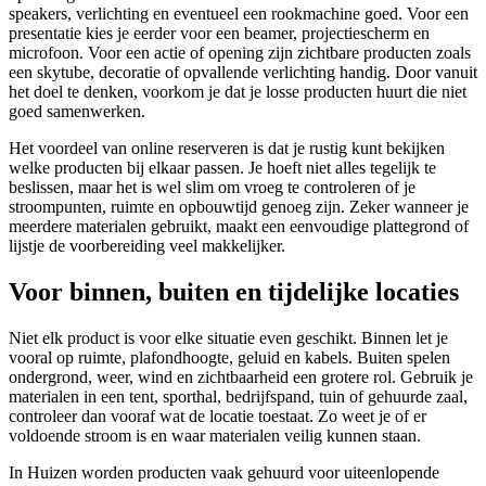
speakers, verlichting en eventueel een rookmachine goed. Voor een
presentatie kies je eerder voor een beamer, projectiescherm en
microfoon. Voor een actie of opening zijn zichtbare producten zoals
een skytube, decoratie of opvallende verlichting handig. Door vanuit
het doel te denken, voorkom je dat je losse producten huurt die niet
goed samenwerken.
Het voordeel van online reserveren is dat je rustig kunt bekijken
welke producten bij elkaar passen. Je hoeft niet alles tegelijk te
beslissen, maar het is wel slim om vroeg te controleren of je
stroompunten, ruimte en opbouwtijd genoeg zijn. Zeker wanneer je
meerdere materialen gebruikt, maakt een eenvoudige plattegrond of
lijstje de voorbereiding veel makkelijker.
Voor binnen, buiten en tijdelijke locaties
Niet elk product is voor elke situatie even geschikt. Binnen let je
vooral op ruimte, plafondhoogte, geluid en kabels. Buiten spelen
ondergrond, weer, wind en zichtbaarheid een grotere rol. Gebruik je
materialen in een tent, sporthal, bedrijfspand, tuin of gehuurde zaal,
controleer dan vooraf wat de locatie toestaat. Zo weet je of er
voldoende stroom is en waar materialen veilig kunnen staan.
In Huizen worden producten vaak gehuurd voor uiteenlopende