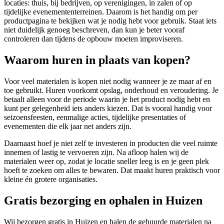
locaties: thuis, bij bedrijven, op verenigingen, in zalen of op
tijdelijke evenemententerreinen. Daarom is het handig om per
productpagina te bekijken wat je nodig hebt voor gebruik. Staat iets
niet duidelijk genoeg beschreven, dan kun je beter vooraf
controleren dan tijdens de opbouw moeten improviseren.
Waarom huren in plaats van kopen?
Voor veel materialen is kopen niet nodig wanneer je ze maar af en
toe gebruikt. Huren voorkomt opslag, onderhoud en veroudering. Je
betaalt alleen voor de periode waarin je het product nodig hebt en
kunt per gelegenheid iets anders kiezen. Dat is vooral handig voor
seizoensfeesten, eenmalige acties, tijdelijke presentaties of
evenementen die elk jaar net anders zijn.
Daarnaast hoef je niet zelf te investeren in producten die veel ruimte
innemen of lastig te vervoeren zijn. Na afloop halen wij de
materialen weer op, zodat je locatie sneller leeg is en je geen plek
hoeft te zoeken om alles te bewaren. Dat maakt huren praktisch voor
kleine én grotere organisaties.
Gratis bezorging en ophalen in Huizen
Wij bezorgen gratis in Huizen en halen de gehuurde materialen na