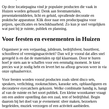
Op deze locatiepagina vind je populaire producten die vaak in
Huizen worden gehuurd. Denk aan feestmaterialen,
presentatiemiddelen, licht en geluid, opvallende decoratie en
praktische apparatuur. Klik door naar een productpagina voor
prijzen, specificaties en beschikbaarheid. Zo kun je snel vergelijken
wat past bij je ruimte, publiek en planning.
Voor feesten en evenementen in Huizen
Organiseer je een verjaardag, jubileum, bedrijfsfeest, buurtfeest,
schoolfeest of verenigingsactiviteit? Dan wil je vooral dat alles snel
geregeld is en dat de materialen op tijd klaarstaan. Door te huren
hoef je niets aan te schaffen voor een eenmalig moment. Je kiest
precies wat je nodig hebt en levert het na afloop gewoon weer in via
onze ophaalservice.
Voor feesten worden vooral producten zoals silent disco sets,
speakers, verlichting, rookmachines, karaoke sets, opblaasfiguren en
decoratieve eyecatchers gekozen. Welke combinatie handig is, hangt
af van de ruimte en het soort publiek. Een kleine woonkamer vraagt
om een andere opstelling dan een zaal, tent of bedrijfshal. Begin
daarom bij het doel van je evenement: sfeer maken, bezoekers
begeleiden, muziek verzorgen of een activiteit aanbieden.